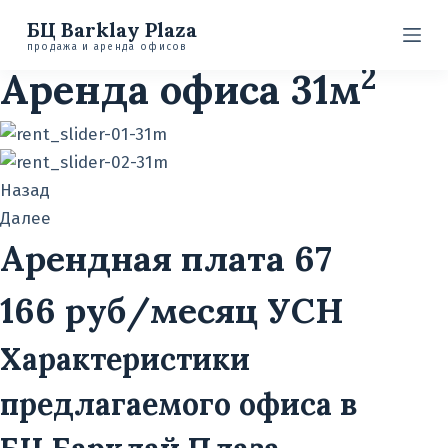
БЦ Барклай Плаза.
П
БЦ Barklay Plaza
е
продажа и аренда офисов
2
Аренда офиса 31м
р
е
й
т
Назад
и
Далее
к
Арендная плата 67
с
о
166 руб/месяц УСН
д
е
Характеристики
р
ж
предлагаемого офиса в
и
м